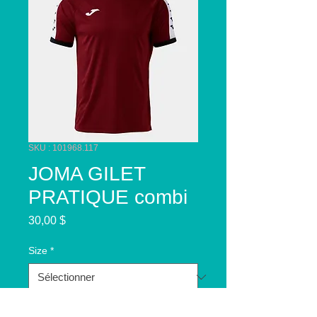
SKU : 101968.117
JOMA GILET
PRATIQUE combi
Prix
30,00 $
Size
*
Quantité
*